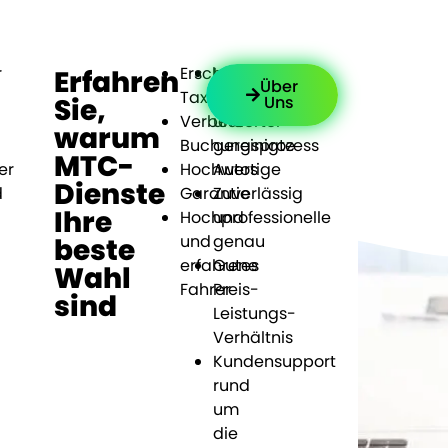
r
Erschwingliche
Luxuriöse,
Erfahren
Über
Taxipreise
gepflegte
Uns
Sie,
Verbesserter
und
warum
Buchungsprozess
gereinigte
MTC-
er
Hochwertige
Autos
Dienste
d
Garantie
Zuverlässig
Ihre
Hochprofessionelle
und
und
genau
beste
erfahrene
Gutes
Wahl
Fahrer
Preis-
sind
Leistungs-
Verhältnis
Kundensupport
rund
um
die